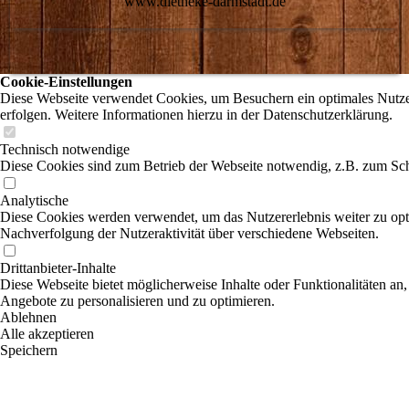
www.dietheke-darmstadt.de
Cookie-Einstellungen
Diese Webseite verwendet Cookies, um Besuchern ein optimales Nutzere
erfolgen. Weitere Informationen hierzu in der Datenschutzerklärung.
Technisch notwendige
Diese Cookies sind zum Betrieb der Webseite notwendig, z.B. zum Sch
Analytische
Diese Cookies werden verwendet, um das Nutzererlebnis weiter zu optim
Nachverfolgung der Nutzeraktivität über verschiedene Webseiten.
Drittanbieter-Inhalte
Diese Webseite bietet möglicherweise Inhalte oder Funktionalitäten an,
Angebote zu personalisieren und zu optimieren.
Ablehnen
Alle akzeptieren
Speichern